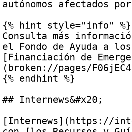
autónomos afectados por
{% hint style="info" %}

Consulta más informació
el Fondo de Ayuda a los
[Financiación de Emerge
(broken://pages/F06jEC4
{% endhint %}

## Internews&#x20;

[Internews](https://int
con [los Recursos y Guí