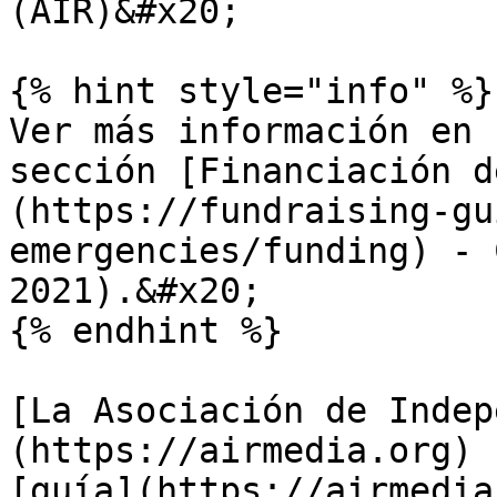
(AIR)&#x20;

{% hint style="info" %}

Ver más información en 
sección [Financiación d
(https://fundraising-gu
emergencies/funding) - 
2021).&#x20;

{% endhint %}

[La Asociación de Indep
(https://airmedia.org) 
[guía](https://airmedia